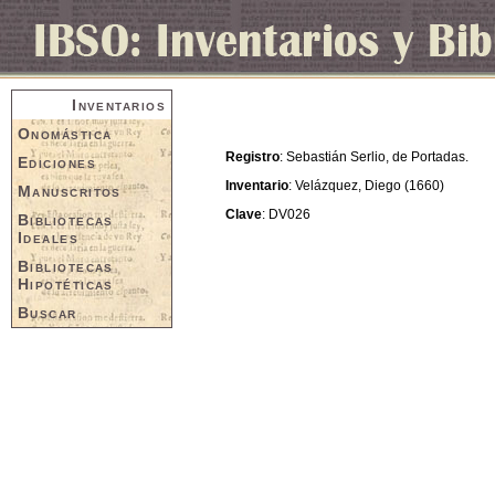
Inventarios
Onomástica
Registro
: Sebastián Serlio, de Portadas.
Ediciones
Inventario
: Velázquez, Diego (1660)
Manuscritos
Clave
: DV026
Bibliotecas
Ideales
Bibliotecas
Hipotéticas
Buscar