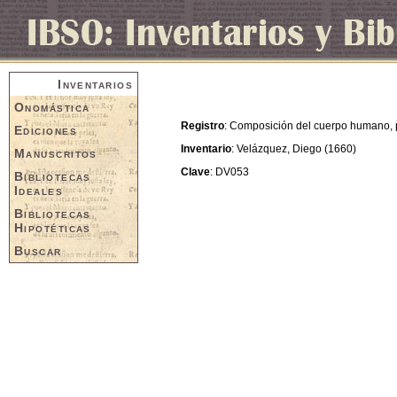
Inventarios
Onomástica
Registro
: Composición del cuerpo humano, 
Ediciones
Inventario
: Velázquez, Diego (1660)
Manuscritos
Clave
: DV053
Bibliotecas
Ideales
Bibliotecas
Hipotéticas
Buscar