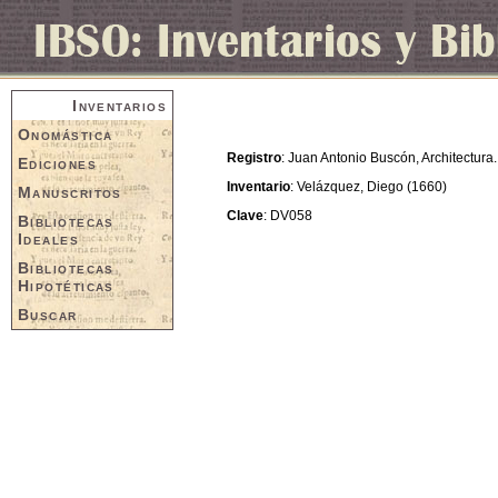
Inventarios
Onomástica
Registro
: Juan Antonio Buscón, Architectura.
Ediciones
Inventario
: Velázquez, Diego (1660)
Manuscritos
Clave
: DV058
Bibliotecas
Ideales
Bibliotecas
Hipotéticas
Buscar