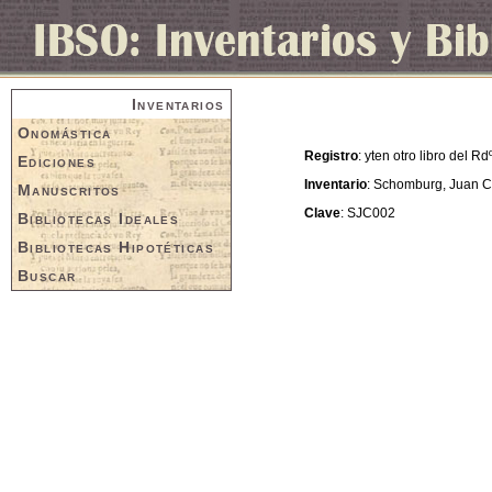
Inventarios
Onomástica
Registro
: yten otro libro del R
Ediciones
Inventario
: Schomburg, Juan C
Manuscritos
Clave
: SJC002
Bibliotecas Ideales
Bibliotecas Hipotéticas
Buscar