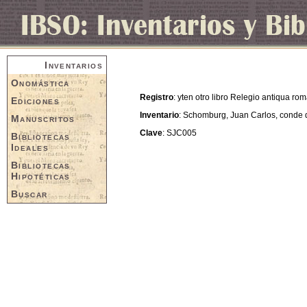
Inventarios
Onomástica
Registro
: yten otro libro Relegio antiqua ro
Ediciones
Inventario
: Schomburg, Juan Carlos, conde
Manuscritos
Clave
: SJC005
Bibliotecas
Ideales
Bibliotecas
Hipotéticas
Buscar