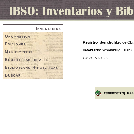
Inventarios
Onomástica
Registro
: yten otro libro de Obr
Ediciones
Inventario
: Schomburg, Juan C
Manuscritos
Clave
: SJC028
Bibliotecas Ideales
Bibliotecas Hipotéticas
Buscar
oydmdsypeq-J00