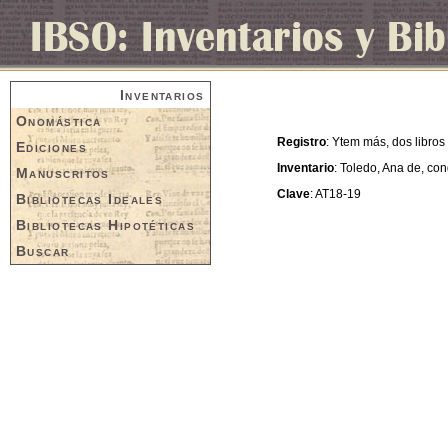
Inventarios
Onomástica
Registro
: Ytem más, dos libro
Ediciones
Inventario
: Toledo, Ana de, co
Manuscritos
Clave
: AT18-19
Bibliotecas Ideales
Bibliotecas Hipotéticas
Buscar