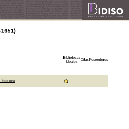
3-1651)
Bibliotecas
Citas
Poseedores
Ideales
et humana