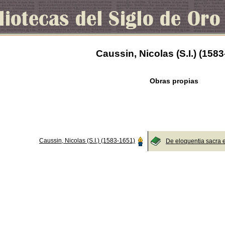
Caussin, Nicolas (S.I.) (158
Obras propias
Caussin, Nicolas (S.I.) (1583-1651)
De eloquentia sacra 