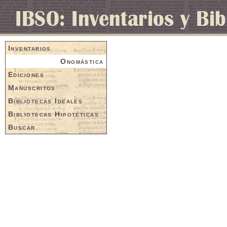
Inventarios
Onomástica
Ediciones
Manuscritos
Bibliotecas Ideales
Bibliotecas Hipotéticas
Buscar