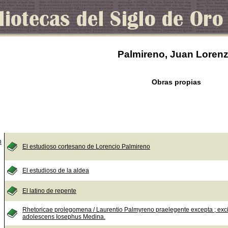
Palmireno, Juan Loren
Obras propias
n
El estudioso cortesano de Lorencio Palmireno
El estudioso de la aldea
El latino de repente
Rhetoricae prolegomena / Laurentio Palmyreno praelegente excepta ; exci
adolescens Iosephus Medina.