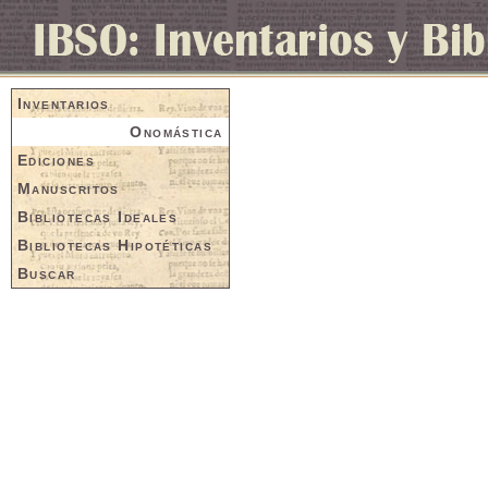
Inventarios
Onomástica
Ediciones
Manuscritos
Bibliotecas Ideales
Bibliotecas Hipotéticas
Buscar