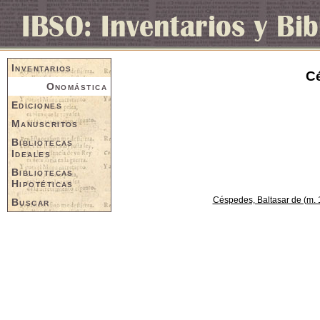
Inventarios
Cé
Onomástica
Ediciones
Manuscritos
Bibliotecas
Ideales
Bibliotecas
Hipotéticas
Céspedes, Baltasar de (m. 
Buscar