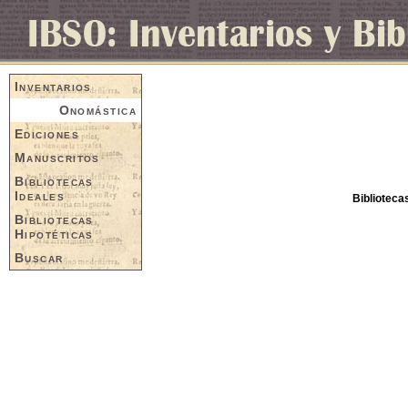
Inventarios
Onomástica
Ediciones
Manuscritos
Bibliotecas
Ideales
Biblioteca
Bibliotecas
Hipotéticas
Buscar