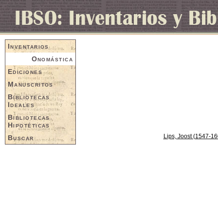
Inventarios
Onomástica
Ediciones
Manuscritos
Bibliotecas
Ideales
Bibliotecas
Hipotéticas
Lips, Joost (1547-16
Buscar