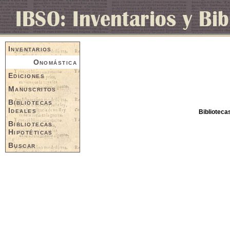
Inventarios
Onomástica
Ediciones
Manuscritos
Bibliotecas
Ideales
Biblioteca
Bibliotecas
Hipotéticas
Buscar