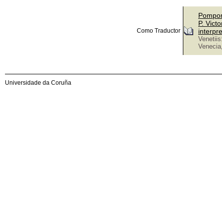
Pomponi
P. Vict
Como Traductor
interpr
Venetiis
Veneci
Universidade da Coruña