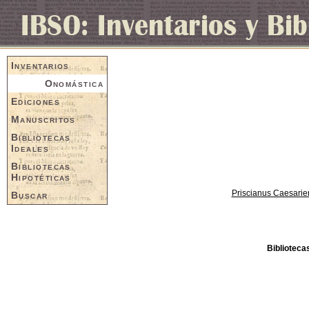
Inventarios
Onomástica
Ediciones
Manuscritos
Bibliotecas
Ideales
Bibliotecas
Hipotéticas
Priscianus Caesarie
Buscar
Biblioteca