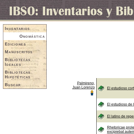
Inventarios
Onomástica
Ediciones
Manuscritos
Bibliotecas
Ideales
Bibliotecas
Hipotéticas
Palmireno,
Buscar
Juan Lorenzo
El estudioso co
El estudioso de 
El latino de repe
Rhetoricae prol
excipiebat aute