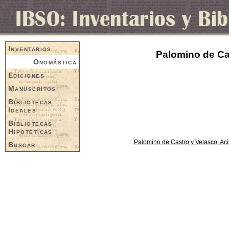
Inventarios
Palomino de Cas
Onomástica
Ediciones
Manuscritos
Bibliotecas
Ideales
Bibliotecas
Hipotéticas
Palomino de Castro y Velasco, Aci
Buscar