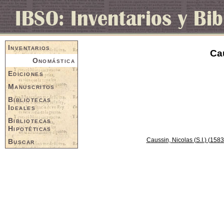
Inventarios
Cau
Onomástica
Ediciones
Manuscritos
Bibliotecas
Ideales
Bibliotecas
Hipotéticas
Caussin, Nicolas (S.I.) (158
Buscar