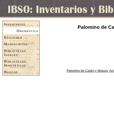
Inventarios
Palomino de Cas
Onomástica
Ediciones
Manuscritos
Bibliotecas
Ideales
Bibliotecas
Hipotéticas
Palomino de Castro y Velasco, Aci
Buscar