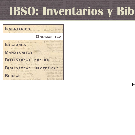
Inventarios
Onomástica
Ediciones
Manuscritos
Bibliotecas Ideales
Bibliotecas Hipotéticas
Buscar
P