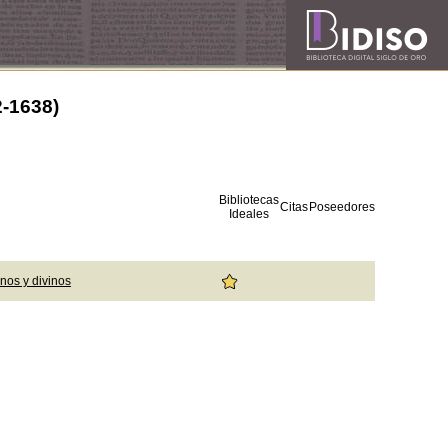
2-1638)
Bibliotecas
Citas
Poseedores
Ideales
nos y divinos