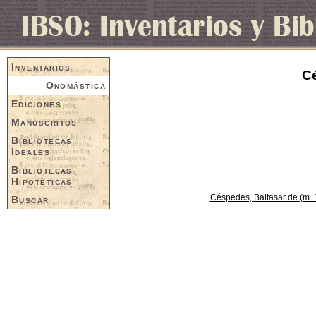
Inventarios
Cé
Onomástica
Ediciones
Manuscritos
Bibliotecas
Ideales
Bibliotecas
Hipotéticas
Céspedes, Baltasar de (m. 
Buscar