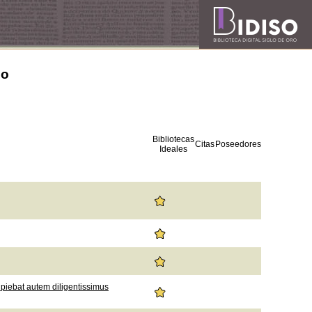
zo
Bibliotecas
Citas
Poseedores
Ideales
piebat autem diligentissimus