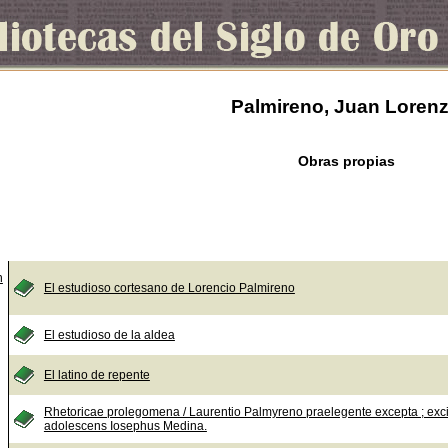
Palmireno, Juan Loren
Obras propias
n
El estudioso cortesano de Lorencio Palmireno
El estudioso de la aldea
El latino de repente
Rhetoricae prolegomena / Laurentio Palmyreno praelegente excepta ; exci
adolescens Iosephus Medina.