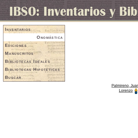
Inventarios
Onomástica
Ediciones
Manuscritos
Bibliotecas Ideales
Bibliotecas Hipotéticas
Buscar
Palmireno, Jua
Lorenzo