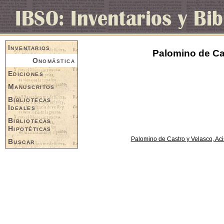
Inventarios
Palomino de Cas
Onomástica
Ediciones
Manuscritos
Bibliotecas
Ideales
Bibliotecas
Hipotéticas
Palomino de Castro y Velasco, Aci
Buscar