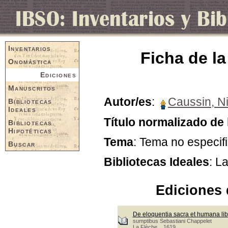
Inventarios
Ficha de la
Onomástica
Ediciones
Manuscritos
Autor/es
:
Caussin, Ni
Bibliotecas
Ideales
Título normalizado de 
Bibliotecas
Hipotéticas
Tema
: Tema no especif
Buscar
Bibliotecas Ideales
: L
Ediciones 
De eloquentia sacra et humana lib
sumptibus Sebastiani Chappelet
La Flèche, 1619