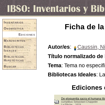
Inventarios
Ficha de la
Onomástica
Ediciones
Manuscritos
Autor/es
:
Caussin, Ni
Bibliotecas
Ideales
Título normalizado de 
Bibliotecas
Hipotéticas
Tema
: Tema no especif
Buscar
Bibliotecas Ideales
: L
Ediciones 
De eloquentia sacra et humana lib
sumptibus Sebastiani Chappelet
La Flèche, 1619