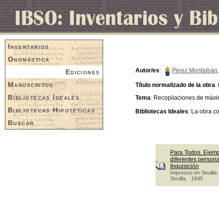
Inventarios
Onomástica
Autor/es
:
Pérez Montalbán,
Ediciones
Manuscritos
Título normalizado de la obra
:
Bibliotecas Ideales
Tema
: Recopilaciones de máxi
Bibliotecas Hipotéticas
Bibliotecas Ideales
: La obra c
Buscar
Para Todos. Ejempl
diferentes persona
Inquisición
Impresso en Seuilla
Sevilla, 1645