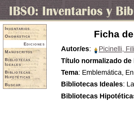
Inventarios
Ficha de
Onomástica
Ediciones
Autor/es
:
Picinelli, F
Manuscritos
Título normalizado de 
Bibliotecas
Ideales
Tema
: Emblemática, En
Bibliotecas
Hipotéticas
Bibliotecas Ideales
: L
Buscar
Bibliotecas Hipotética