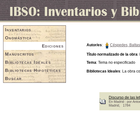
Inventarios
Onomástica
Autor/es
:
Céspedes, Baltas
Ediciones
Manuscritos
Título normalizado de la obra
:
Bibliotecas Ideales
Tema
: Tema no especificado
Bibliotecas Hipotéticas
Bibliotecas Ideales
: La obra c
Buscar
Discurso de las le
En Madrid : por Ant
Madrid, 1784