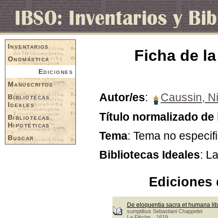
Inventarios
Ficha de la
Onomástica
Ediciones
Manuscritos
Autor/es
:
Caussin, Ni
Bibliotecas
Ideales
Título normalizado de 
Bibliotecas
Hipotéticas
Tema
: Tema no especif
Buscar
Bibliotecas Ideales
: L
Ediciones 
De eloquentia sacra et humana lib
sumptibus Sebastiani Chappelet
La Flèche, 1619