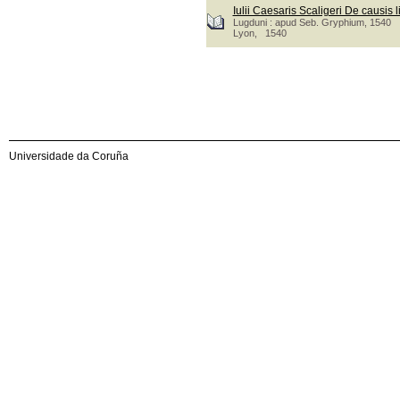
Iulii Caesaris Scaligeri De causis l
Lugduni : apud Seb. Gryphium, 1540
Lyon, 1540
Universidade da Coruña