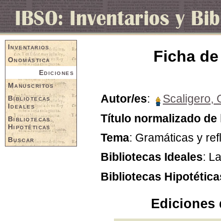
Inventarios
Ficha de
Onomástica
Ediciones
Manuscritos
Autor/es
:
Scaligero, 
Bibliotecas
Ideales
Título normalizado de 
Bibliotecas
Hipotéticas
Tema
: Gramáticas y re
Buscar
Bibliotecas Ideales
: L
Bibliotecas Hipotética
Ediciones 