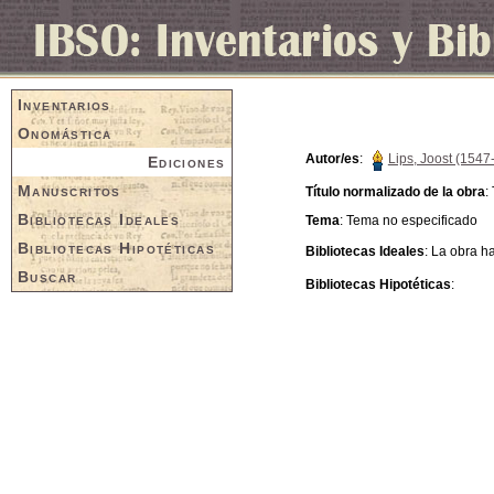
Inventarios
Onomástica
Autor/es
:
Lips, Joost (1547
Ediciones
Manuscritos
Título normalizado de la obra
:
Bibliotecas Ideales
Tema
: Tema no especificado
Bibliotecas Hipotéticas
Bibliotecas Ideales
: La obra 
Buscar
Bibliotecas Hipotéticas
: