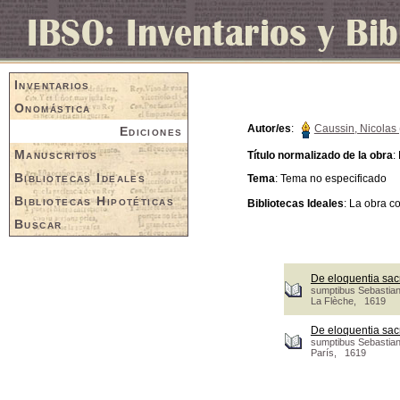
Inventarios
Onomástica
Autor/es
:
Caussin, Nicolas 
Ediciones
Manuscritos
Título normalizado de la obra
:
Bibliotecas Ideales
Tema
: Tema no especificado
Bibliotecas Hipotéticas
Bibliotecas Ideales
: La obra c
Buscar
De eloquentia sacr
sumptibus Sebastian
La Flèche, 1619
De eloquentia sacr
sumptibus Sebastian
París, 1619