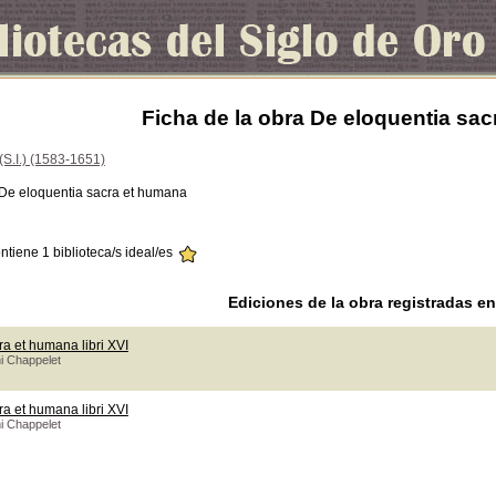
Ficha de la obra De eloquentia sa
(S.I.) (1583-1651)
 De eloquentia sacra et humana
ontiene 1 biblioteca/s ideal/es
Ediciones de la obra registradas e
a et humana libri XVI
i Chappelet
a et humana libri XVI
i Chappelet