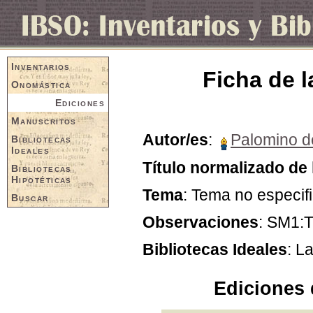
Inventarios
Ficha de l
Onomástica
Ediciones
Manuscritos
Autor/es
:
Palomino de
Bibliotecas
Ideales
Título normalizado de 
Bibliotecas
Hipotéticas
Tema
: Tema no especif
Buscar
Observaciones
: SM1:T
Bibliotecas Ideales
: L
Ediciones 