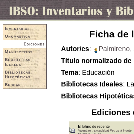
Inventarios
Ficha de 
Onomástica
Ediciones
Autor/es
:
Palmireno,
Manuscritos
Título normalizado de 
Bibliotecas
Ideales
Tema
: Educación
Bibliotecas
Hipotéticas
Bibliotecas Ideales
: L
Buscar
Bibliotecas Hipotética
Ediciones 
El latino de repente
Valentiae : excudebat Petrus à Huete
Valencia, 1573