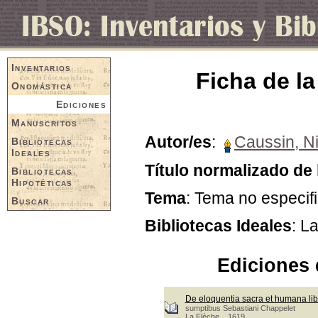
Inventarios
Ficha de la
Onomástica
Ediciones
Manuscritos
Autor/es
:
Caussin, Ni
Bibliotecas
Ideales
Título normalizado de 
Bibliotecas
Hipotéticas
Tema
: Tema no especif
Buscar
Bibliotecas Ideales
: L
Ediciones 
De eloquentia sacra et humana lib
sumptibus Sebastiani Chappelet
La Flèche, 1619