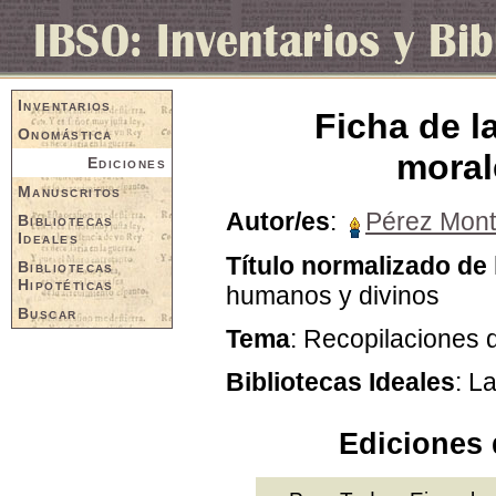
Inventarios
Ficha de l
Onomástica
moral
Ediciones
Manuscritos
Autor/es
:
Pérez Mont
Bibliotecas
Ideales
Título normalizado de 
Bibliotecas
Hipotéticas
humanos y divinos
Buscar
Tema
: Recopilaciones 
Bibliotecas Ideales
: L
Ediciones 