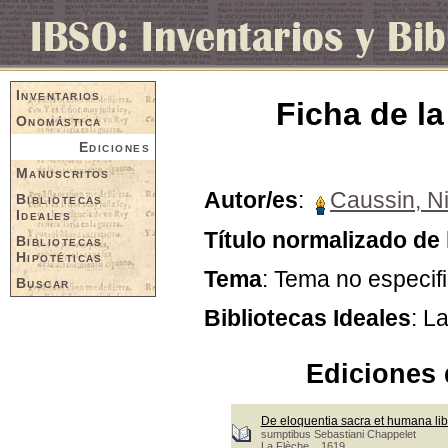
Inventarios
Ficha de la
Onomástica
Ediciones
Manuscritos
Autor/es
:
Caussin, Ni
Bibliotecas
Ideales
Título normalizado de 
Bibliotecas
Hipotéticas
Tema
: Tema no especif
Buscar
Bibliotecas Ideales
: L
Ediciones 
De eloquentia sacra et humana lib
sumptibus Sebastiani Chappelet
La Flèche, 1619