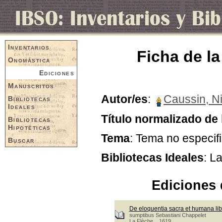
Inventarios
Ficha de la
Onomástica
Ediciones
Manuscritos
Autor/es
:
Caussin, Ni
Bibliotecas
Ideales
Título normalizado de 
Bibliotecas
Hipotéticas
Tema
: Tema no especif
Buscar
Bibliotecas Ideales
: L
Ediciones 
De eloquentia sacra et humana lib
sumptibus Sebastiani Chappelet
La Flèche, 1619