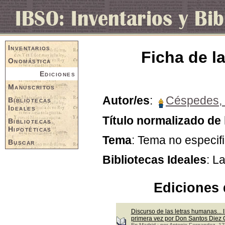
Inventarios
Ficha de la
Onomástica
Ediciones
Manuscritos
Autor/es
:
Céspedes, 
Bibliotecas
Ideales
Título normalizado de 
Bibliotecas
Hipotéticas
Tema
: Tema no especif
Buscar
Bibliotecas Ideales
: L
Ediciones 
Discurso de las letras humanas... l
primera vez por Don Santos Diez
En Madrid : por Antonio Fernandez, 1