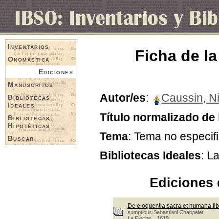
Inventarios
Ficha de la
Onomástica
Ediciones
Manuscritos
Autor/es
:
Caussin, Ni
Bibliotecas
Ideales
Título normalizado de 
Bibliotecas
Hipotéticas
Tema
: Tema no especif
Buscar
Bibliotecas Ideales
: L
Ediciones 
De eloquentia sacra et humana lib
sumptibus Sebastiani Chappelet
La Flèche, 1619