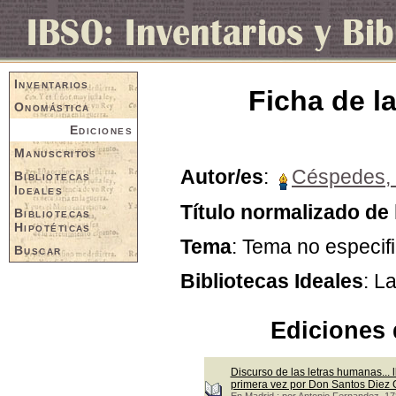
Inventarios
Ficha de la
Onomástica
Ediciones
Manuscritos
Autor/es
:
Céspedes, 
Bibliotecas
Ideales
Título normalizado de 
Bibliotecas
Hipotéticas
Tema
: Tema no especif
Buscar
Bibliotecas Ideales
: L
Ediciones 
Discurso de las letras humanas... l
primera vez por Don Santos Diez
En Madrid : por Antonio Fernandez, 1