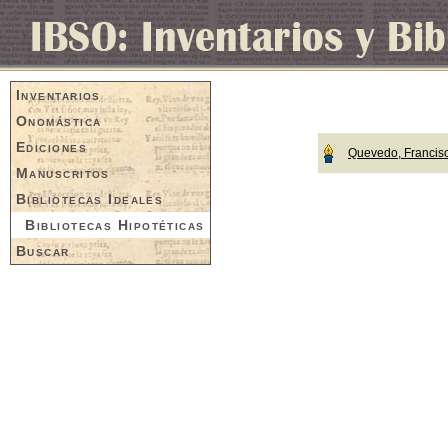
Inventarios
Onomástica
Ediciones
Quevedo, Francis
Manuscritos
Bibliotecas Ideales
Bibliotecas Hipotéticas
Buscar