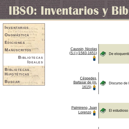
Inventarios
Onomástica
Ediciones
Caussin, Nicolas
Manuscritos
(S.I.) (1583-1651)
De eloquent
Bibliotecas
Ideales
Bibliotecas
Hipotéticas
Céspedes,
Buscar
Baltasar de (m.
Discurso de 
1615)
Palmireno, Juan
El estudioso
Lorenzo