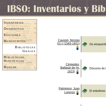
Inventarios
Onomástica
Ediciones
Caussin, Nicolas
Manuscritos
(S.I.) (1583-1651)
De eloquent
Bibliotecas
Ideales
Bibliotecas
Hipotéticas
Céspedes,
Buscar
Baltasar de (m.
Discurso de 
1615)
Palmireno, Juan
El estudioso
Lorenzo