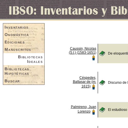
Inventarios
Onomástica
Ediciones
Caussin, Nicolas
Manuscritos
(S.I.) (1583-1651)
De eloquent
Bibliotecas
Ideales
Bibliotecas
Hipotéticas
Céspedes,
Buscar
Baltasar de (m.
Discurso de 
1615)
Palmireno, Juan
El estudioso
Lorenzo