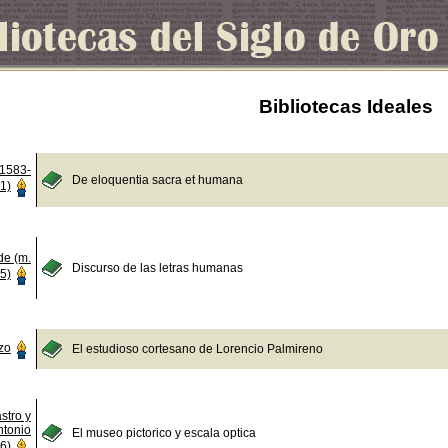
Bibliotecas Ideales
(1583-
De eloquentia sacra et humana
1)
de (m.
Discurso de las letras humanas
5)
zo
El estudioso cortesano de Lorencio Palmireno
stro y
ntonio
El museo pictorico y escala optica
6)