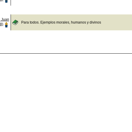
, Juan
Para todos. Ejemplos morales, humanos y divinos
8)