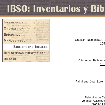
Inventarios
Onomástica
Ediciones
Caussin, Nicolas (S.I.) 
Manuscritos
165
Bibliotecas Ideales
Bibliotecas Hipotéticas
Buscar
Céspedes, Baltasar 
161
Palmireno, Juan Loren
Palomino de Ca
Velasco, Acisclo A
(1653-172