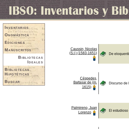
Inventarios
Onomástica
Ediciones
Caussin, Nicolas
Manuscritos
(S.I.) (1583-1651)
De eloquent
Bibliotecas
Ideales
Bibliotecas
Hipotéticas
Céspedes,
Buscar
Baltasar de (m.
Discurso de 
1615)
Palmireno, Juan
El estudioso
Lorenzo