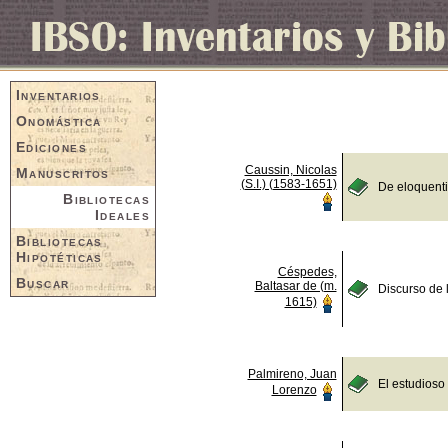
Inventarios
Onomástica
Ediciones
Caussin, Nicolas
Manuscritos
(S.I.) (1583-1651)
De eloquent
Bibliotecas
Ideales
Bibliotecas
Hipotéticas
Céspedes,
Buscar
Baltasar de (m.
Discurso de 
1615)
Palmireno, Juan
El estudioso
Lorenzo