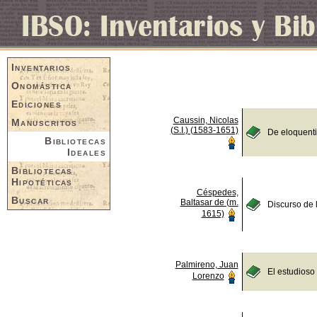
Inventarios
Onomástica
Ediciones
Caussin, Nicolas
Manuscritos
(S.I.) (1583-1651)
De eloquent
Bibliotecas
Ideales
Bibliotecas
Hipotéticas
Céspedes,
Buscar
Baltasar de (m.
Discurso de 
1615)
Palmireno, Juan
El estudioso
Lorenzo