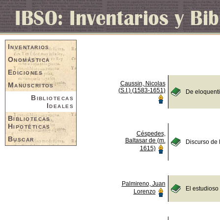
Inventarios
Onomástica
Ediciones
Caussin, Nicolas
Manuscritos
(S.I.) (1583-1651)
De eloquent
Bibliotecas
Ideales
Bibliotecas
Hipotéticas
Céspedes,
Buscar
Baltasar de (m.
Discurso de 
1615)
Palmireno, Juan
El estudioso
Lorenzo